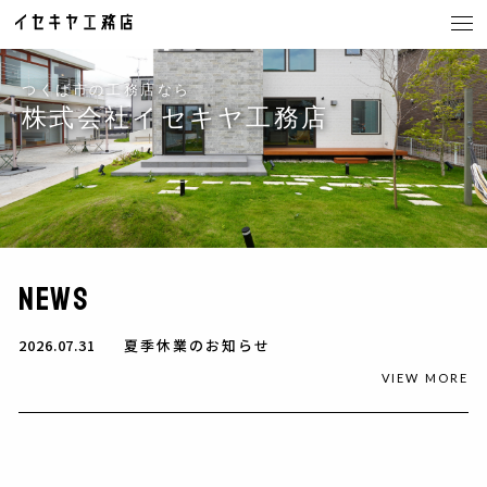
つくば市の工務店なら
株式会社イセキヤ工務店
CONCEPT
イセキヤ工務店の家づくり
LINE UP
商品ラインナップ
NEWS
・BinO
・ACE HOME
2026.07.31
夏季休業のお知らせ
・YUIE
VIEW MORE
・注文住宅・店舗
・茨城県の注文住宅
・つくば市の注文住宅