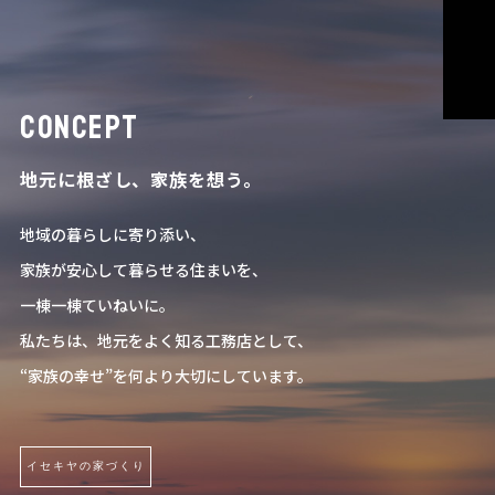
CONCEPT
地元に根ざし、家族を想う。
・
動物保護活動について
地域の暮らしに寄り添い、
・
PRIVACY POLICY
家族が安心して暮らせる住まいを、
・
SDGs宣言
一棟一棟ていねいに。
私たちは、地元をよく知る工務店として、
つくば市で家づくりを
“家族の幸せ”を何より大切にしています。
検討している方はこちら
取手市で家づくりを
イセキヤの家づくり
検討している方はこちら