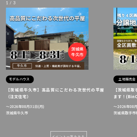
1
/
3
モデルハウス
土地販売会
【茨城県牛久市】高品質にこだわる次世代の平屋
【茨城県取
（注文住宅）
ます！(BinO
〜2026年08月31日(月)
〜2026年08月
茨城県牛久市
茨城県取手市桜
イベント一覧をみる