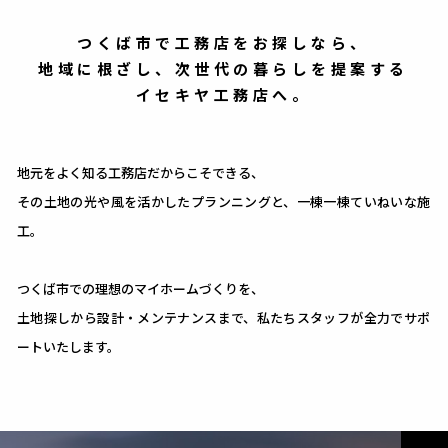
MODEL HOUSE
モデルハウス
つくば市で工務店をお探しなら、
地域に根ざし、次世代の暮らしを提案する
WORKS
施工実例
イセキヤ工務店へ。
NEWS
お知らせ
地元をよく知る工務店だからこそできる、
EVENT
イベント・セミナー
その土地の光や風を活かしたプランニングと、一棟一棟ていねいな施
SPEC
工。
性能
COLUMN
いばらき応援通信
つくば市での理想のマイホームづくりを、
土地探しから設計・メンテナンスまで、私たちスタッフが全力でサポ
COMPANY
会社概要
ートいたします。
RECRUIT
リクルート