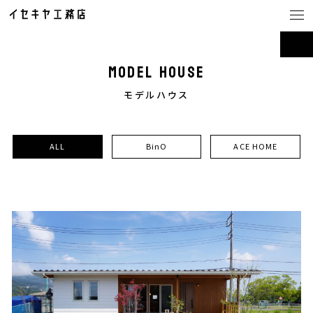
MODEL HOUSE
モデルハウス
CONCEPT
イセキヤ工務店の家づくり
ALL
BinO
ACE HOME
LINE UP
商品ラインナップ
・BinO
・ACE HOME
・YUIE
・注文住宅・店舗
・茨城県の注文住宅
・つくば市の注文住宅