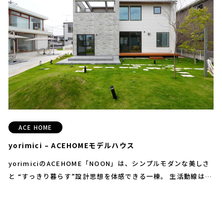
い。
ACE HOME
yorimici – ACEHOMEモデルハウス
yorimiciのACEHOME「NOON」は、シンプルモダンな美しさ
と “すっきり暮らす”設計思想を体感できる一棟。 生活動線は回
遊式、要所に2WAY収納とハビステーションを配し、整う心地よ
さを日常に。 デザインも実用もバランスよく備えた、ミニマル
で上質な住まい方を、 このモデルハウスでゆったりと確かめて