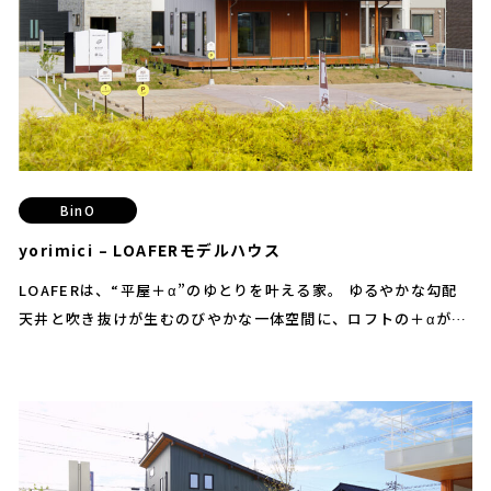
族の時間も自分の時間も充実します。
BinO
・
動物保護活動について
yorimici – LOAFERモデルハウス
・
PRIVACY POLICY
LOAFERは、“平屋＋α”のゆとりを叶える家。 ゆるやかな勾配
・
SDGs宣言
天井と吹き抜けが生むのびやかな一体空間に、ロフトの＋αがリ
モートワーク・趣味・収納まで柔軟に応えます。 深い軒とつな
つくば市で家づくりを
がるデッキは、内と外をゆるやかに連続させ、季節の光と風を
検討している方はこちら
暮らしの中へ。 シンプルな動線は家事を軽やかに、家族の気配
はほどよい距離感でつながる—— そんな“ちょうどいい”心地よ
取手市で家づくりを
さが魅力です。 将来のライフステージに合わせて使い方を変え
検討している方はこちら
られる可変性も備え、週末のアウトドアから日常のくつろぎま