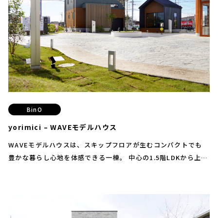
で、 住まいの楽しみをぐっと広げてくれます。
法人の方はこちら
BinO
yorimici – WAVEモデルハウス
WAVEモデルハウスは、スキップフロアが生むコンパクトでも
豊かな暮らし心地を体感できる一棟。 中心の1.5階LDKから上下
へと視線が抜け、家族の気配が心地よくつながります。 段差ご
とに現れる空間の広がりやストッカー、外へ広がるバルコニー
が、 日常を遊びに変える仕掛け。 コンパクトでも、発想は豊か
に——WAVEらしい伸びやかな時間を、 ここで確かめてくださ