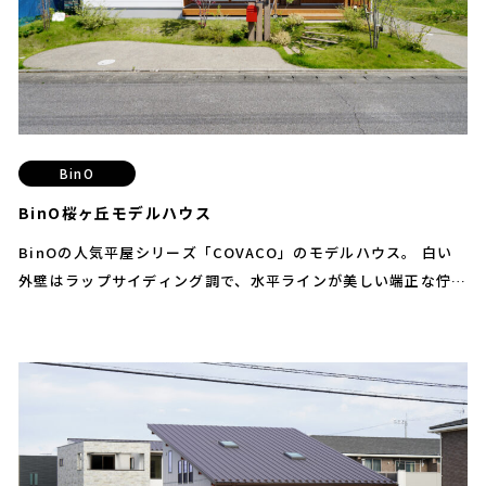
MODEL HOUSE
モデルハウス
WORKS
施工実例
NEWS
お知らせ
BinO
EVENT
イベント・セミナー
BinO桜ヶ丘モデルハウス
SPEC
BinOの人気平屋シリーズ「COVACO」のモデルハウス。 白い
性能
外壁はラップサイディング調で、水平ラインが美しい端正な佇ま
COLUMN
いばらき応援通信
い。高低差を活かしたナチュラルな外構、室内は“和×北欧”の
ジャパンディスタイルで統一しています。 ウッドデッキにつな
COMPANY
会社概要
がるLDKが開放感を生み、基本プランからグレードアップした羽
目板天井が自然の温もりを添えます。玄関土間から続く大容量シ
RECRUIT
リクルート
ューズクロークやFIX窓で光を採り込む設計など、暮らしやすさ
にも配慮。主寝室には3帖のWIC、隠れ家のようなワークスペー
ス、ホームシアターも楽しめる趣味室など、多彩な空間構成で家