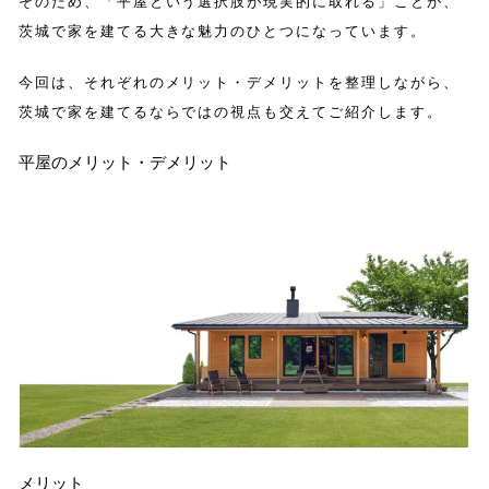
そのため、「平屋という選択肢が現実的に取れる」ことが、
MODEL HOUSE
モデルハウス
茨城で家を建てる大きな魅力のひとつになっています。
WORKS
今回は、それぞれのメリット・デメリットを整理しながら、
施工実例
茨城で家を建てるならではの視点も交えてご紹介します。
NEWS
お知らせ
平屋のメリット・デメリット
EVENT
イベント・セミナー
SPEC
性能
COLUMN
いばらき応援通信
COMPANY
会社概要
RECRUIT
リクルート
メリット