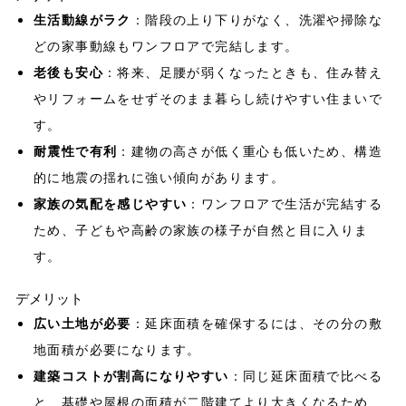
生活動線がラク
：階段の上り下りがなく、洗濯や掃除な
どの家事動線もワンフロアで完結します。
老後も安心
：将来、足腰が弱くなったときも、住み替え
やリフォームをせずそのまま暮らし続けやすい住まいで
す。
耐震性で有利
：建物の高さが低く重心も低いため、構造
的に地震の揺れに強い傾向があります。
・
動物保護活動について
家族の気配を感じやすい
：ワンフロアで生活が完結する
・
PRIVACY POLICY
ため、子どもや高齢の家族の様子が自然と目に入りま
・
SDGs宣言
す。
デメリット
つくば市で家づくりを
検討している方はこちら
広い土地が必要
：延床面積を確保するには、その分の敷
地面積が必要になります。
取手市で家づくりを
建築コストが割高になりやすい
：同じ延床面積で比べる
検討している方はこちら
と、基礎や屋根の面積が二階建てより大きくなるため、