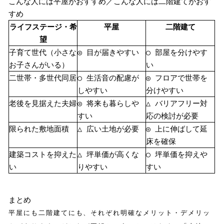
こんな人には平屋がおすすめ／こんな人には二階建てがおす
すめ
ライフステージ・希
平屋
二階建て
望
子育て世代（小さな
◎ 目が届きやすい
○ 部屋を分けやす
お子さんがいる）
い
二世帯・多世代同居
○ 生活音の配慮が
◎ フロアで世帯を
しやすい
分けやすい
老後を見据えた夫婦
◎ 将来も暮らしや
△ バリアフリー対
すい
応の検討が必要
限られた敷地面積
△ 広い土地が必要
◎ 上に伸ばして延
床を確保
建築コストを抑えた
△ 坪単価が高くな
○ 坪単価を抑えや
い
りやすい
すい
まとめ
平屋にも二階建てにも、それぞれ明確なメリット・デメリッ