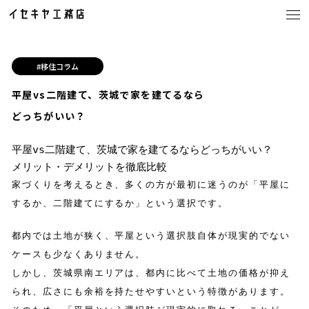
#移住コラム
平屋vs二階建て、茨城で家を建てるなら
どっちがいい？
CONCEPT
イセキヤ工務店の家づくり
平屋vs二階建て、茨城で家を建てるならどっちがいい？
LINE UP
商品ラインナップ
メリット・デメリットを徹底比較
家づくりを考えるとき、多くの方が最初に迷うのが「平屋に
・BinO
するか、二階建てにするか」という選択です。
・ACE HOME
・YUIE
都内では土地が狭く、平屋という選択肢自体が現実的でない
・注文住宅・店舗
ケースも少なくありません。
・茨城県の注文住宅
しかし、茨城県南エリアは、都内に比べて土地の価格が抑え
られ、広さにも余裕を持たせやすいという特徴があります。
・つくば市の注文住宅